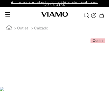
4 cuotas sin interés con débito abonando con
GO CUOTAS
Outlet
Calzado
Outlet