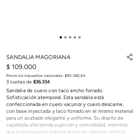
SANDALIA MAGORIANA
$
109
.
000
Precio sin impuestos nacionales:
$
90
.
082
,
64
3
cuotas de
$
36
.
334
Sandalia de cuero con taco ancho forrado.
Sofisticación atemporal. Esta sandalia está
confeccionada en cuero vacunor y cuero descarne,
con base inyectada y taco forrado en el mismo material
para un acabado elegante y uniforme. Su diseño de
capellada alta brinda sujeción y comodidad, mientras
que la horma justa estiliza el pie sin resignar confort.
Ideal para combinar con prendas neutras, total looks de