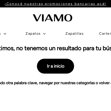
¡Conocé nuestras promociones bancarias acá!
s
Zapatos
Zapatillas
Carte
timos, no tenemos un resultado para tu bú
ña Baja
alerinas
Mini Billeteras
Mini
Sandalias
Botas De Caña Alta
Stilettos
Ojotas
Medias
Zapatos
Accesorios
Perfumes
Ver Todo
Botinetas
Ver Todo
Ver Todo
Borcegos
Tejanas
Ver Todo
Ir a inicio
o otra palabra clave, navegar por nuestras categorías o volver a 