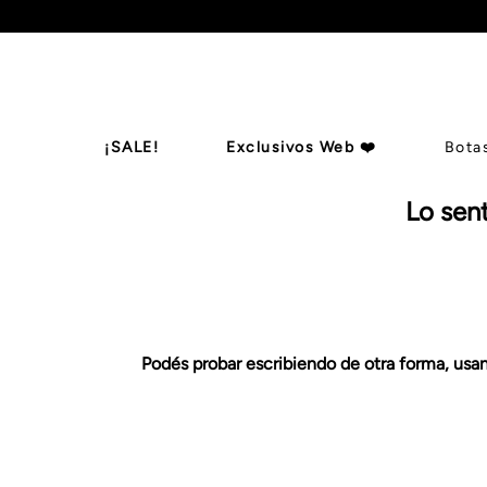
¡SALE!
Exclusivos Web ❤️
Bota
Lo sen
Botas De Ca
Billeteras
Zapatos
Mules
B
Podés probar escribiendo de otra forma, usand