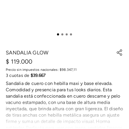
SANDALIA GLOW
$
119
.
000
Precio sin impuestos nacionales:
$
98
.
347
,
11
3
cuotas de
$
39
.
667
Sandalia de cuero con hebilla maxi y base elevada.
Comodidad y presencia para tus looks diarios. Esta
sandalia está confeccionada en cuero descarne y pelo
vacuno estampado, con una base de altura media
inyectada, que brinda altura con gran ligereza. El diseño
de tiras anchas con hebilla metálica asegura un ajuste
firme y suma un detalle de impacto visual. Horma
estándar. Perfecta para usar con jeans, vestidos frescos