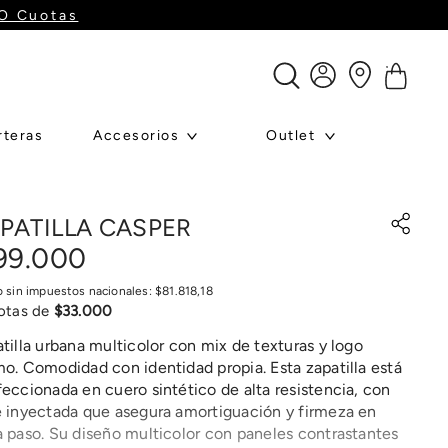
GO Cuotas
rteras
Accesorios
Outlet
PATILLA CASPER
99
.
000
o sin impuestos nacionales:
$
81
.
818
,
18
otas de
$
33
.
000
tilla urbana multicolor con mix de texturas y logo
o. Comodidad con identidad propia. Esta zapatilla está
eccionada en cuero sintético de alta resistencia, con
 inyectada que asegura amortiguación y firmeza en
 paso. Su diseño multicolor con paneles contrastantes