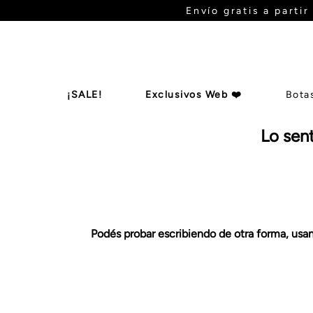
Envío gratis a parti
¡SALE!
Exclusivos Web ❤️
Bota
Lo sen
Botas De Ca
Billeteras
Zapatos
Mules
B
Podés probar escribiendo de otra forma, usand