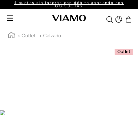
4 cuotas sin interés con débito abonando con
GO CUOTAS
Outlet
Calzado
Outlet