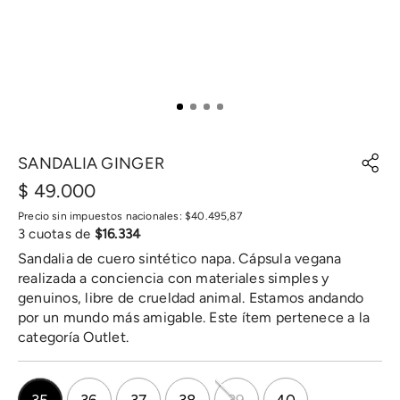
SANDALIA GINGER
$
49
.
000
Precio sin impuestos nacionales:
$
40
.
495
,
87
3
cuotas de
$
16
.
334
Sandalia de cuero sintético napa. Cápsula vegana
realizada a conciencia con materiales simples y
genuinos, libre de crueldad animal. Estamos andando
por un mundo más amigable. Este ítem pertenece a la
categoría Outlet.
35
36
37
38
39
40