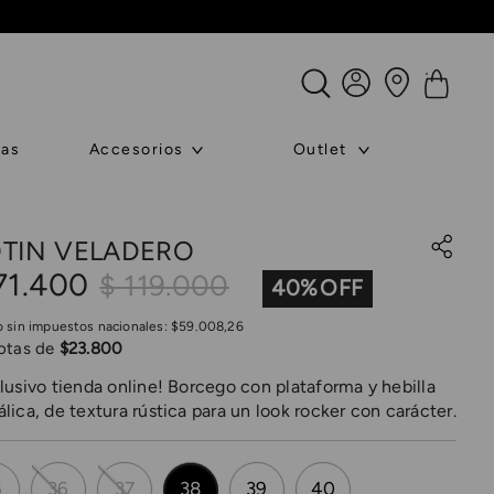
ras
Accesorios
Outlet
TIN VELADERO
71
.
400
$
119
.
000
40
%
o sin impuestos nacionales:
$
59
.
008
,
26
otas de
$
23
.
800
lusivo tienda online! Borcego con plataforma y hebilla
lica, de textura rústica para un look rocker con carácter.
5
36
37
38
39
40