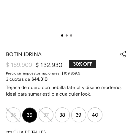
BOTIN IDRINA
$
132
.
930
30
%
$
189
.
900
Precio sin impuestos nacionales:
$
109
.
859
,
5
3
cuotas de
$
44
.
310
Tejana de cuero con hebilla lateral y diseño moderno,
ideal para sumar estilo a cualquier look.
35
36
37
38
39
40
GUIA DE TALLES