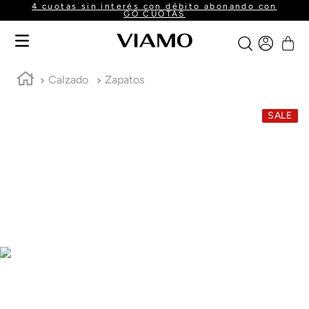
4 cuotas sin interés con débito abonando con
GO CUOTAS
Calzado
Zapatos
SALE