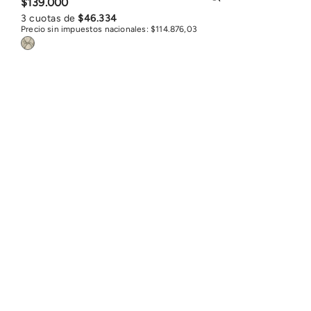
$
139
.
000
3
cuotas de
$
46
.
334
Precio sin impuestos nacionales:
$
114
.
876
,
03