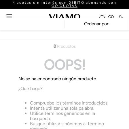
4 cuotas sin interés con DÉBITO abonando con
GO CUOTAS
Ordenar por
0
Productos
OOPS!
No se ha encontrado ningún producto
¿Qué hago?
Compruebe los términos introducidos.
Intenta utilizar una sola palabra.
Utilice términos genéricos en la
búsqueda.
Busque utilizar sinónimos al término
deseado.