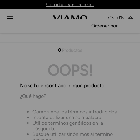
3 cuotas sin interés
Ordenar por
0
Productos
OOPS!
No se ha encontrado ningún producto
¿Qué hago?
Compruebe los términos introducidos.
Intenta utilizar una sola palabra.
Utilice términos genéricos en la
búsqueda.
Busque utilizar sinónimos al término
deseado.