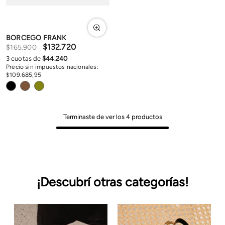
BORCEGO FRANK
$
132
.
720
$
165
.
900
3
cuotas de
$
44
.
240
Precio sin impuestos nacionales:
$
109
.
685
,
95
Terminaste de ver los
4
productos
¡Descubrí otras categorías!