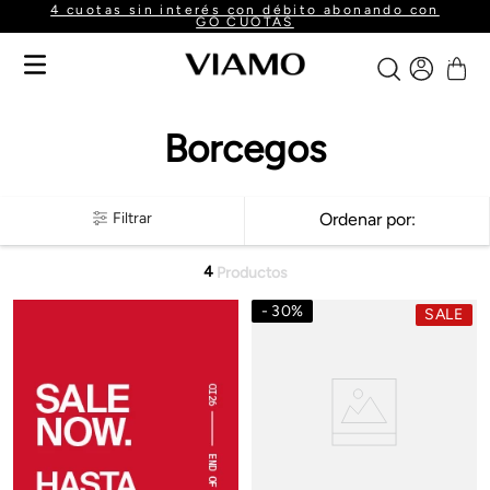
4 cuotas sin interés con débito abonando con
GO CUOTAS
Borcegos
Filtrar
Ordenar por
4
Productos
30
%
SALE