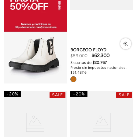
BORCEGO FLOYD
$
62
.
300
$
89
.
000
3
cuotas de
$
20
.
767
Precio sin impuestos nacionales:
$
51
.
487
,
6
20
%
20
%
SALE
SALE