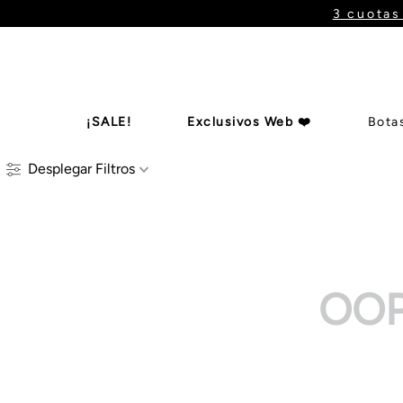
3 cuotas
¡SALE!
Exclusivos Web ❤️
Bota
Desplegar
Filtros
Botas De Ca
Billeteras
Zapatos
Mules
B
OOP