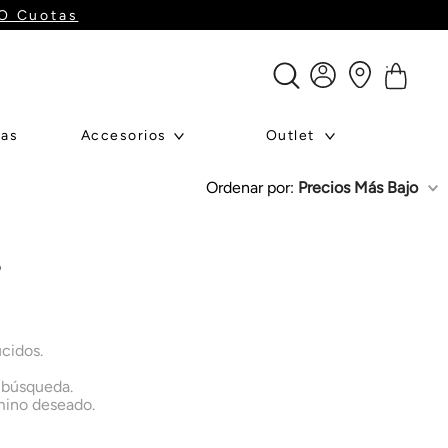
GO Cuotas
ras
Accesorios
Outlet
Ordenar por
Precios Más Bajo
o
cidos.
a búsqueda.
rmino deseado.