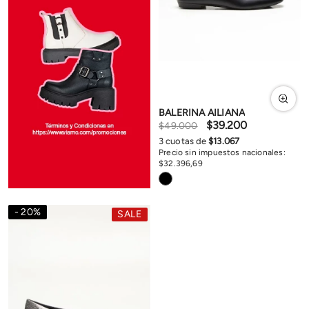
BALERINA AILIANA
$
39
.
200
$
49
.
000
3
cuotas de
$
13
.
067
Precio sin impuestos nacionales:
$
32
.
396
,
69
20
%
SALE