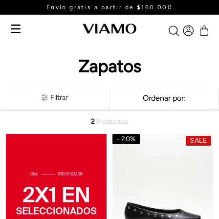
Envío gratis a partir de $160.000
Zapatos
Filtrar
Ordenar por
2
Productos
20
%
SALE