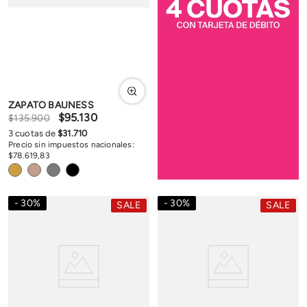
ZAPATO BAUNESS
$
95
.
130
$
135
.
900
3
cuotas de
$
31
.
710
Precio sin impuestos nacionales:
$
78
.
619
,
83
30
%
30
%
SALE
SALE