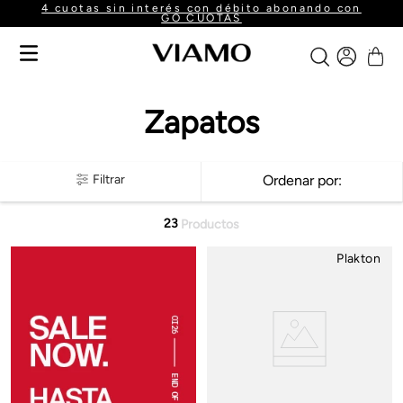
4 cuotas sin interés con débito abonando con
GO CUOTAS
Zapatos
Filtrar
Ordenar por
23
Productos
Plakton