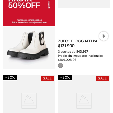
ZUECO BLOGG AFELPA
$
131
.
900
3
cuotas de
$
43
.
967
Precio sin impuestos nacionales:
$
109
.
008
,
26
30
%
30
%
SALE
SALE