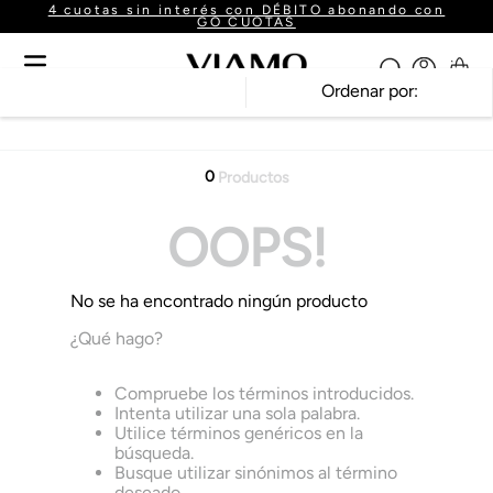
4 cuotas sin interés con DÉBITO abonando con
GO CUOTAS
Ordenar por
0
Productos
OOPS!
No se ha encontrado ningún producto
¿Qué hago?
Compruebe los términos introducidos.
Intenta utilizar una sola palabra.
Utilice términos genéricos en la
búsqueda.
Busque utilizar sinónimos al término
deseado.