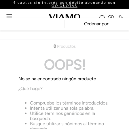
4 cuotas sin interés con débito abonando con
GO CUOTAS
Ordenar por
0
Productos
OOPS!
No se ha encontrado ningún producto
¿Qué hago?
Compruebe los términos introducidos.
Intenta utilizar una sola palabra.
Utilice términos genéricos en la
búsqueda.
Busque utilizar sinónimos al término
deseado.