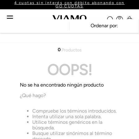
4 cuotas sin interés con débito abonando con
GO CUOTAS
Ordenar por
0
Productos
OOPS!
No se ha encontrado ningún producto
¿Qué hago?
Compruebe los términos introducidos.
Intenta utilizar una sola palabra.
Utilice términos genéricos en la
búsqueda.
Busque utilizar sinónimos al término
deseado.