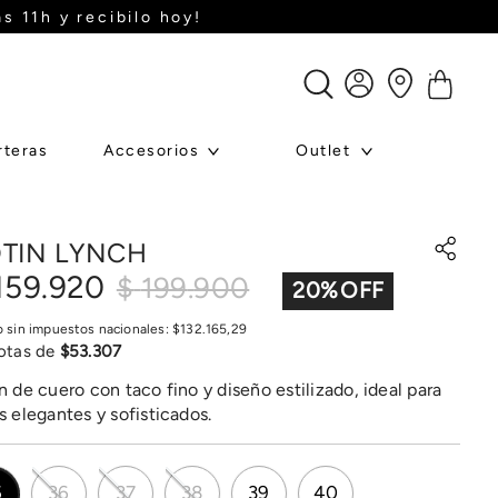
s 11h y recibilo hoy!
rteras
Accesorios
Outlet
TIN LYNCH
159
.
920
$
199
.
900
20
%
o sin impuestos nacionales:
$
132
.
165
,
29
otas de
$
53
.
307
n de cuero con taco fino y diseño estilizado, ideal para
s elegantes y sofisticados.
5
36
37
38
39
40