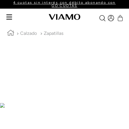
4 cuotas sin interés con débito abonando con
GO CUOTAS
Calzado
Zapatillas