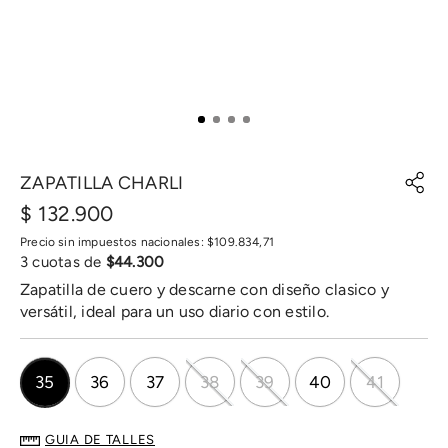
ZAPATILLA CHARLI
$
132
.
900
Precio sin impuestos nacionales:
$
109
.
834
,
71
3
cuotas de
$
44
.
300
Zapatilla de cuero y descarne con diseño clasico y
versátil, ideal para un uso diario con estilo.
35
36
37
38
39
40
41
GUIA DE TALLES