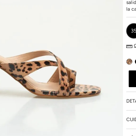
sali
la c
3
DET
CUI