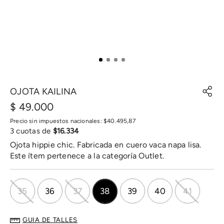
OJOTA KAILINA
$
49
.
000
Precio sin impuestos nacionales:
$
40
.
495
,
87
3
cuotas de
$
16
.
334
Ojota hippie chic. Fabricada en cuero vaca napa lisa.
Este ítem pertenece a la categoría Outlet.
35
36
37
38
39
40
41
GUIA DE TALLES