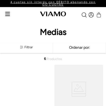
4 cuotas sin interés con DÉBITO abonando con
GO CUOTAS
Medias
Filtrar
Ordenar por
6
Productos