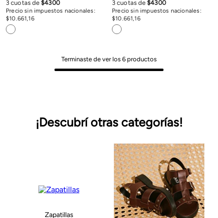
3
cuotas de
$
4300
3
cuotas de
$
4300
Precio sin impuestos nacionales:
Precio sin impuestos nacionales:
$
10
.
661
,
16
$
10
.
661
,
16
Terminaste de ver los
6
productos
¡Descubrí otras categorías!
Zapatillas