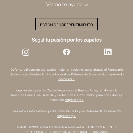
Viamo te ayuda
BOTÓN DE ARREPENTIMIENTO
Seguí tu pasión por los zapatos
Defensa del consumidor: podrá iniciar un reclamo, completando el Formulario
de denuncias Ventanilla Única Federal de Defensa del Consumidor
ingresando
desde aquí.
Para residentes en la Ciudad Autónoma de Buenos Aires, remitirse a la
Dirección General de Defensa y Protección al Consumidor, para consultas y/o
denuncias
ingrese aquí.
Para mayor información, podrá consultar la Ley de Defensa del Consumidor
ingrese aquí.
VIAMO ©2021. Todos los derechos reservados. LANNOT S.A. - CUIT
30707494014 - Lisandro de la Torre 3868, Buenos Aires