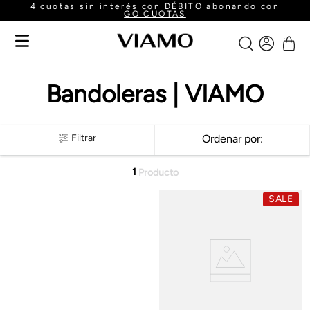
4 cuotas sin interés con DÉBITO abonando con
GO CUOTAS
Bandoleras | VIAMO
Filtrar
Ordenar por
1
Producto
SALE